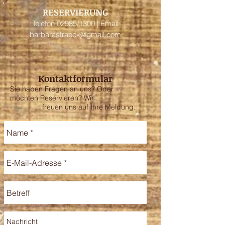
RESERVIERUNG
Telefon 02985/1300 | Email
barbarastraeck@gmail.com
Kontaktformular
Sie haben Fragen an uns? Oder
möchten Reservieren? Wir
freuen uns auf Ihre Meldung.